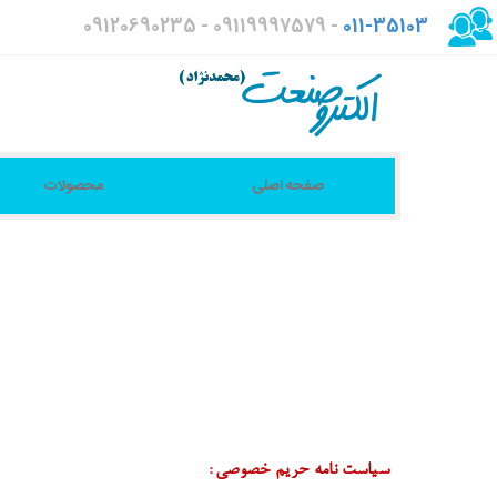
09120690235 - 09119997579 -
011-35103
صفحه اصلی
محصولات
سیاست نامه حریم خصوصی
: