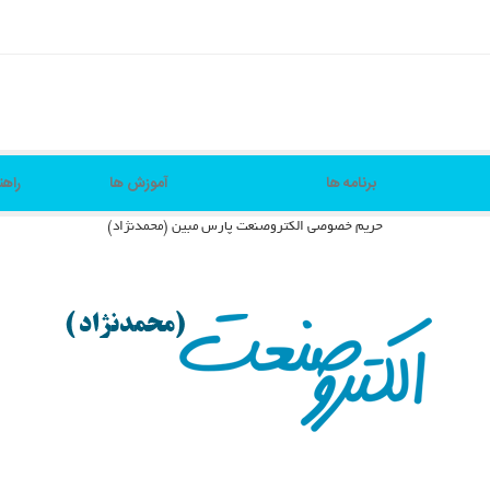
برنامه ها
آموزش ها
راهن
حریم خصوصی الکتروصنعت پارس مبین (محمدنژاد)